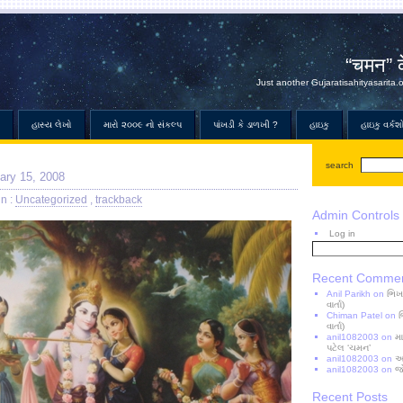
“चमन” 
Just another Gujaratisahityasarita.
હાસ્ય લેખો
મારો ૨૦૦૯ નો સંકલ્પ
પાંખડી કે ડાળખી ?
હાઇકુ
હાઇકુ વર્કશ
search
ary 15, 2008
in :
Uncategorized
,
trackback
Admin Controls
Log in
Search
for:
Recent Comme
Anil Parikh
on
ભિખ
વાર્તા)
Chiman Patel
on
વાર્તા)
anil1082003
on
મ
પટેલ ‘ચમન’
anil1082003
on
આજ
anil1082003
on
જ
Recent Posts