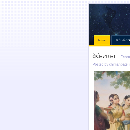
home
મારો પરિચય
વેલેન્ટાઇન
Febru
Posted by chimanpatel 