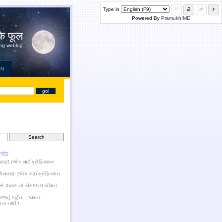
Type in
Powered By
PramukhIME
के फूल
org weblog
ોપ
nts
ારણ! (એક માઈક્રોફિક્શન
ભિખારણ! (એક માઈક્રોફિક્શન
ારો ૨૦૦૯ નો સંકલ્પ 0 ચીમન
નું કાર્ટુન – ‘ચમન’
ોતા નથી !