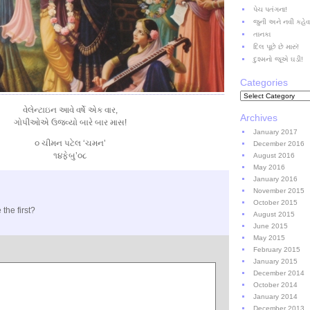
પેચ પતંગના!
જુની અને નવી કહે
તાનકા
દિલ પૂછે છે મારું!
દુશ્મનો જૂએ ઘડી!
Categories
Categories
વેલેન્ટાઇન આવે વર્ષે એક વાર,
Archives
ગોપીઓએ ઉજવ્યો બારે બાર માસ!
January 2017
૦ ચીમન પટેલ ‘ચમન’
December 2016
૧૪ફેબુ’૦૮
August 2016
May 2016
January 2016
November 2015
October 2015
the first?
August 2015
June 2015
May 2015
February 2015
January 2015
December 2014
October 2014
January 2014
December 2013