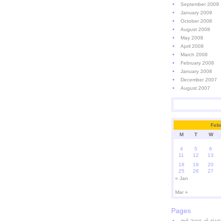
September 2009
January 2009
October 2008
August 2008
May 2008
April 2008
March 2008
February 2008
January 2008
December 2007
August 2007
Feb
M
T
W
4
5
6
11
12
13
18
19
20
25
26
27
« Jan
Mar »
Pages
મારો ૨૦૦૯ નો સંકલ