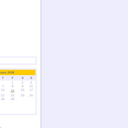
ruary 2008
T
F
S
S
1
2
3
7
8
9
10
14
16
17
15
21
22
23
24
28
29
્પ