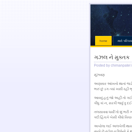
home
મારો પરિચય
ગઝલ ને મુક્તક
Posted by chimanpatel 
મૂંઝવણ
અણસાર આંખનો થાતાં જડી 
ભરું છું ડગ ત્યાં ખસી રહી 
આવવું હતું જો અહીં તો ગ
કીધુ કાં ન, સરકી જવું’તુ દ
તલસાવવા ધર્યો’તો શું ભરી 
કદી હિંચકે બેસી કીધો વિચ
અબોલા લઈ અલબેલી થાય પરી
વાયો છે વંટોળ વડીલોનો કે થ