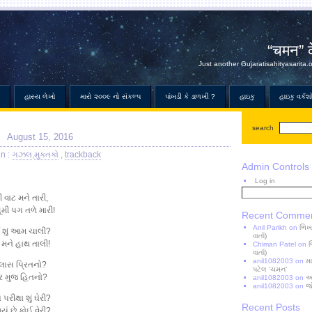
“चमन” 
Just another Gujaratisahityasarita.
હાસ્ય લેખો
મારો ૨૦૦૯ નો સંકલ્પ
પાંખડી કે ડાળખી ?
હાઇકુ
હાઇકુ વર્કશ
search
August 15, 2016
in :
ગઝલ
,
મુક્તકો
,
trackback
Admin Controls
Log in
Search
વાટ મને તારી,
for:
ભૂમી પગ તળે મારી!
Recent Comme
Anil Parikh
on
ભિખ
ઈ શું આમ ચાલી?
વાર્તા)
ઈ મને હાથ તાલી!
Chiman Patel
on
વાર્તા)
anil1082003
on
મ
ગ્લાસ પ્રિતનો?
પટેલ ‘ચમન’
ાર મુજ હિતનો?
anil1082003
on
આજ
anil1082003
on
જ
ક્ષા શું ઘેરી?
Recent Posts
યું છે કોઈ વેરી?