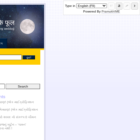
Type in
Powered By
PramukhIME
के फूल
org weblog
ોપ
nts
ારણ! (એક માઈક્રોફિક્શન
ભિખારણ! (એક માઈક્રોફિક્શન
ારો ૨૦૦૯ નો સંકલ્પ 0 ચીમન
નું કાર્ટુન – ‘ચમન’
ોતા નથી !