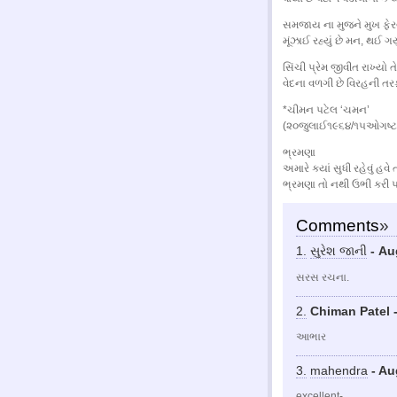
સમજાય ના મુજને મુખ ફેરવે
મૂંઝાઈ રહ્યું છે મન, થઈ ગયું
સિંચી પ્રેમ જીવીત રાખ્યો
વેદના વળગી છે વિરહની ત
*ચીમન પટેલ ‘ચમન’
(૨૦જુલાઈ૧૯૬૪/૧૫ઓગષ્ટ
ભ્રમણા
અમારે ક્યાં સુધી રહેવું હવ
ભ્રમણા તો નથી ઉભી કરી પત
Comments
»
1.
સુરેશ જાની
- Au
સરસ રચના.
2.
Chiman Patel -
આભાર
3.
mahendra
- Au
excellent-