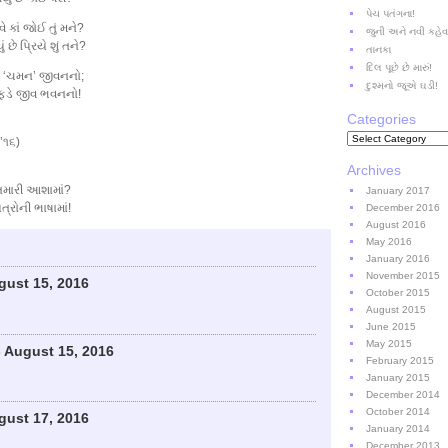
પેચ પતંગના!
 કાં જોઈ તું મને?
જુની અને નવી કહે
 છે પ્રિયે શું તને?
તાનકા
દિલ પૂછે છે મારું!
 તે ‘ચમન’ જીવનનો;
દુશ્મનો જૂએ ઘડી!
રફડે જીવ ભવનનો!
Categories
Categories
’૧૬)
Archives
ે તમારી આશામાં?
January 2017
્રોની ભાષામાં!
December 2016
August 2016
May 2016
January 2016
November 2015
gust 15, 2016
October 2015
August 2015
June 2015
May 2015
 August 15, 2016
February 2015
January 2015
December 2014
October 2014
gust 17, 2016
January 2014
December 2013