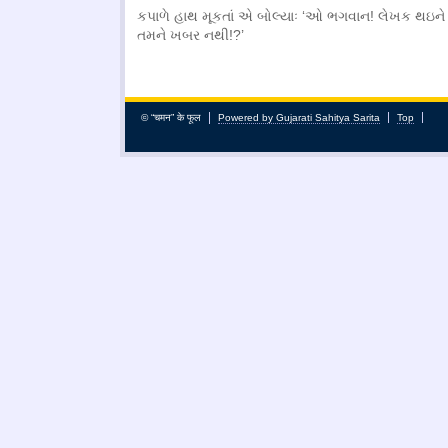
કપાળે હાથ મૂકતાં એ બોલ્યાઃ ‘ઓ ભગવાન! લેખક થઇને
તમને ખબર નથી!?’
© “चमन” के फूल
Powered by Gujarati Sahitya Sarita
Top