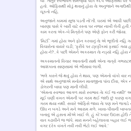
ચંિતાતુર સ્વભાવને સમજ્‌યા પછી કંદર્પ ઓફિસથી ઘેર
હતો. ઓફિસથી મોડું થવાનું હોય તેા અનુજાને અગાઉથ
ચૂકતો નહિ.
અનુજાને કામમાં સૂજ પડતી નો’તી. ઘરમાં એ આઘી પાછી
બારણા પાસે કે બારી વાટે રસ્તા પર નજર નાખી લેતી હતી.
કામ કરતા એક-બે મિત્રોને પણ એણે ફોન કરી જોયા.
‘મિટંિગમાં હોય અને ફોન કરવાનું તેા એ ભૂલીતો નહિ 
વિચારોના વાયરે ચડી; ‘ફ્રીવે પર ટા્રફીકમાં ફસાઈ ગયા
હોય ને?..કે પછી એમને અકસ્માત તેા નડ્‌યો નહિ હોય ને
અકસ્માતનો વિચાર આવતાંની સાથે એના ગાત્રો ગભરાટથી 
આશંકાના સાણસામાં એ ભીંસાવા લાગી.
‘ભલે કારને જે થવું હોય તે થાય, પણ એમનો વાંકો વાર ન 
એ સાથે અનુજાએ મનોમન માતાજીના પાંચ દીવા, એક ના
ડોલરની બાઘા પણ માની લીઘી.
‘એમના સ્વભાવ આગળ મારો સ્વભાવ તેા કંઈ જ નથી!’ અનુજ
મૂઈ ઘણી વખત એમની પર ગરમ થઈ જાઉ છું કારણ વગર
ગરમ થયા નથી. સવારે ઓફિસે જાય તેા પણ મને જગાડે ન
ઊંઘ ન બગડે અને મને આરામ મળે. ખાવા-પીવાની બાબતમાં
બનાવું એ હસતા મોંએ ખાઈ લે. હું કો’કવાર ઉદાસ હોઉ તે
વાત કઢાવીને જ જંપે. મારા મનને બહેલાવવા બહાર લઈ જ
વગર દરેક વખતે નવી નવી ભેટો લઈ આવે.’