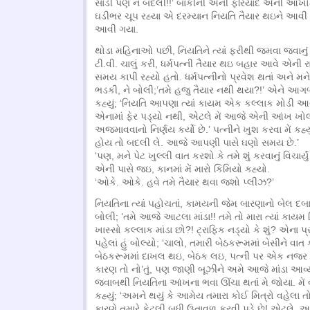
સાડી પણ ન બદલી!!’ બાકીની એની ફરિયાદ એની આંખોમાં 
ઘડીભર ચૂપ રહ્યા એ દરમ્યાન નિયતિ તૈયાર થઇને આવ
આવી ગયા.
થોડા મહિનાઓ પછી, નિયતિને ત્યાં ફરીથી જમવા જવાનું 
ટી.વી. ચાલું કરી, ધર્મપત્ની તૈયાર થઇ બહાર આવે એની રા
સમય કાપી રહ્યો હતો. ધર્મપત્નીનો પ્રવેશ થતાં અને મ
ભડકી, ને બોલી;’તમે હજુ તૈયાર નથી થયા?!’ એને આગળ
કહ્યું; ‘નિયતિ આપણા ત્યાં કાયમ એક કલ્લાક મોડી આવ
એનામાં ફેર પડ્યો નથી, એટલે મેં આજે એની આંખ ખો
અજમાવવાનો નિર્ણય કર્યો છે.’ પત્નીને ખુશ કરવા મેં કહ્
હોય તો બદલી લે. આજે આપણી પાસે ઘણો સમય છે.’
‘પણ, મને પેટ ખુલ્લી વાત કરશો કે તમે શું કરવાનું વિચાર્યું
એની પાસે જઇ, કાનમાં મેં મારો કિમિયો કહ્યો.
‘ઓકે. ઓકે. હવે તમે તૈયાર થવા જશો પ્લીઝ?’
નિયતિના ત્યાં પહોચતાં, કામયની જેમ બારણાનો બેલ દબાવ
બોલી; ‘તમે આજે આટલા માંડા!! તમે તો મારા ત્યાં ક
ખાસ્સો કલ્લાક માંડા છો?! ટ્રાફિક નડ્યો કે શું? એના 
પહેલાં હું બોલ્યો; ‘ચાલો, તમારી બેઠકરૂમમાં બેસીને વાત ક
બેઠકરૂમમાં દાખલ થઇ, બેઠક લઇ, પત્ની પર એક નજર ના
કારણ તો નો’તું, પણ જાણી બૂઝીને અમે આજે માંડા આવ
જવાબથી નિયતિના આંખના ભવા ઊંચા થતાં મે જોયા. મેં
કહ્યું; ‘અમને થયું કે આમેય તમારા કોઈ મિત્રો વહેલ
કારણે તમારે કેટલી બધી ઉતાવળ કરવી પડે છે! એટલે, અ