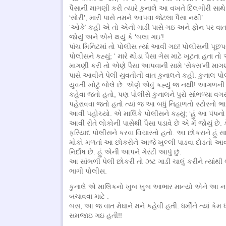
પૈસાની માગણી કરી ત્યારે કુનાલે આ વખતે દિલગીરી સાથે એ
‘સોરી’, મારી પાસે તમને આપવા જેટલા પૈસા નથી’
‘ઓકે’ કહી એ તો એની ગાડી પાસે ગઇ અને ફોન પર વાત 
જોયું અને એને થયું કે ‘બલા ગઇ’!
પાંચ મિનિટમાં તો પોલીસ ત્યાં આવી ગઇ! પોલીસની પૂછ
પોલીસને કહ્યું; ‘ મારે થોડા પૈસા ગેસ માટે ખૂટતા હતા ત
માગણી કરી તો એણે પૈસા આપવાની સામે ‘સેક્સ’ની માગ
પાસે આવીને પેલી યુવતીની વાત કુનાલને કહી. કુનાલ પો
યુવતી ખોટું બોલે છે. એણે એવું કહ્યું જ નથી! આગળન
કહેવા જતો હતો, પણ પોલીસે કુનાલને પુરો સાંભળ્યા 
પહેરાવવા જતો હતો ત્યાં જ આ બધું નિહાળતો સ્ટોરનો ભા
આવી પહોચ્યો. એ માલિકે પોલીસને કહ્યું; ‘હું આ પંપનો
આવી રીતે લોકોની પાસેથી પૈસા પડાવે છે એ મેં જોયું છે.
ફરિયાદ પોલીસને કરવા વિચારતો હતો. આ છોકરાને હું સારી
મોકો મળતાં આ છોકરીને આજે ખુલ્લી પાડવા દોડતો આવ
નિર્દોષ છે. હું એની આપને ગેરંટી આપું છું.
આ સાંભળી પેલી છોકરી તો ઝટ ગાડી ચાલું કરીને ત્યાં
ભાગી પોલીસ.
કુનાલે એ માલિકનો ખુબ ખુબ આભાર માન્યો એને આ ન ક
બચાવવા માટે .
બસ, આ જ વાત મેઘાને મને કહેવી હતી. ધર્મીને ત્યાં કેમ
સમજાઇ ગઇ હતી!!