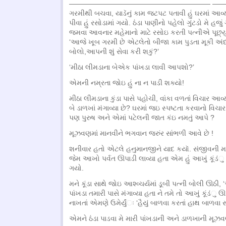
———————————————————— —
ગરમીથી બચવા, યાડૅનું કામ જટપટ પતાવી હું ઘરમાં આવ્યો
પીવા હું રસોડામાં ગયો. ઠંડા પાણીનો પહેલો ગુંટડો મે હજું 
જમવા આવનાર મહેમાનો માટે રસોઇ કરતી પત્નીએ પૂછ્યું 
‘આજે ખૂબ ગરમી છે એટલેતો બીજા કામ પુડતા મૂકી અ
બોલો,આપની શું સેવા કરી શકું?’
‘મીઠા લીમડાના બેએક પાંખડા લાવી આપશો?’
એમની નમ્રતા જોઇ હું ના ન પાડી શક્યો!
મીઠા લીમડાના કુંડા પાસે પહોચી, વાંકા વળતાં વિચાર આવ્ય
બે ડાળખાં મંગાવ્યા છે? ઘરમાં જઇ સ્પષ્ટતા કરવાનો વિ
પણ પુરુષ અને એમાં પટેલની જાત કંઇ નમતું આપે ?
મૂઝવણમાં માનવીને ભગવાન જરુંર સાંભળી આવે છે !
શનીવાર હતો એટલે હનુમાનજીને યાદ કયૉ. સંજીવની 
જેમ આખો પર્વત ઊપાડી લાવ્યા હતા એમ હું આખું કૂંડંુ
ગયો.
મને કૂંડા સાથે જોઇ આશ્વ્ચર્યમાં ડૂબી પત્ની બોલી ઊઠી, 
પાંખડા તમારી પાસે મંગાવ્યા હતા ને તમે તો આખું કૂંડંુ ઊ
નાખતાં એમણે ઉમેર્યુંંઃ ‘હૈયું બાળવા કરતાં હાથ બાળવા સા
એમને ઠંડા પાડવા મે મારી પાંખડાની અને ડાળખાની મૂઝ