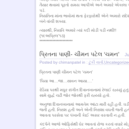
તૈયાર થવામાં પૂરતો સમય આપીએ અને અમારે એકાલા એ
પડૅ.
નિયતિના માંના ભાવોમાં થતા ફેરફારોથી એને અમારો સં
બંને વાંચી શક્યા.
ત્યારથી, નિયતિ અમારે ત્યાં કદી મોડી પડી નથી!!
(૧૯અપ્રિલ’૧૩)
***********************
પ્રિતના પાણી- ચીમન પટેલ ‘ચમન’
Ju
Posted by chimanpatel in :
ટુંકી વાર્તા
,
Uncategorize
પ્રિતના પાણી ચીમન પટેલ ‘ચમન’
‘પિયા આ…જા…સાવન આયા….’
રેડિયા પરથી મઘુર સંગીત દિવાનખાનામાં રેલાઈ રહ્ય્યું હ
સામે યુદ્ધે ચઢી જોર જોરથી ફરી રહ્ય્યો હતો.
અનુજા દિવાનખાનામાં આમતેમ આંટા મારી રહી હતી. ઘડ
જતી હતી. નિરાશ હતી અને એની નિરાશા વઘતી જતી હ
આવતા પરસેવા પર પંખાની કેાઈ અસર વરતાતી ન હતી.
કંદર્પને આજે ઓફિસેથી ઘેર આવતાં રોજ કરતાં વઘારે મોડુ