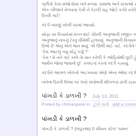
પછીતો કેવા સંજોગોમાં બંને મળ્યા. સમાજ અને સગાઓ સા
એક બીજાને મેળવવા કેવી ને કેટલી રાહ જોઈ વગેરે વગેરે
ઉતરી ગઈ!
કંદર્પ બારણું ખોલી ઘરમાં આવ્યો.
સોફા પર વિચારોમાં મગ્ન થઈ બેઠેલી અનુજાની નજીક
અનુજાનું નાકનું ટેરવુ ઘીમેથી હલાવ્યું. અનુજાની વિચારમા
ઉભો છે એનું એને ભાન થયું. એ ઊભી થઈ ગઈ. કંદર્પને 
‘કેમ આટલું બઘુ મોડું કર્યું ?’
‘કેમ ! મે તને ગઈ કાલે તેા વાત કરેલી કે ઓફિસેથી છૂટી
જમીન જોવા જવાનો છું’. સ્પષ્ટતા કરતાં કંદર્પે કહ્ય્યું.
કંદર્પને આગળ બોલતો અટકાવવા એણે એના ઓષ્ઠ કંદર્પન
બંનેના ઉરની ઉષ્મા પર પંખો સંતોષની શીતળતા ઢાળી રહ્ય્
પાંખડી કે ડાળખી ?
July 13, 2011
Posted by chimanpatel in :
ટુંકી વાર્તા
,
add a comm
પાંખડી કે ડાળખી ?
પાંખડી કે ડાળખી ? (લઘુકથા) 0 ચીમન પટેલ ‘ચમન’