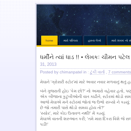
home
મારો પરિચય
હાસ્ય લેખો
મારો ૨૦૦૯ નો સ
ધર્મીને ત્યાં ધાડ !! • લેખકઃ ચીમન પટે
31, 2013
Posted by chimanpatel in :
ટુંકી વાર્તા
,
7 comments
મેઘાને ‘ગ્રોસરી સ્ટોર’માં મારે અવાર નવાર મળવાનું થતું હત
બંને ગુજરાતી હોઇ ‘કેમ છો?’ નો અમારો વહેવાર હતો, 
એક બીજાના કુટુંબીઓની વાત કાઢીને, સ્ટોરમાં થોડો સમ
આજે મેઘાએ મને સ્ટોરમાં જોતાં જ ઉભો રાખ્યો ને કહ્યું
છે જો તમારી પાસે થોડો સમય હોય તો?’
‘સ્યોર’, મારે કોઇ ઉતાવળ નથી!’ મેં કહ્યું.
મેઘાએ વાતની શરુઆત કરી; ‘તમે મારા દિકરા વિશે જે
પડી!’