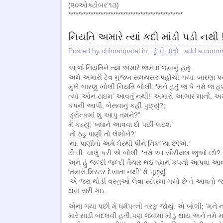
(૨૦ઓક્ટોબર’૧૩)
**********************************************
નિયતિ અમારે ત્યાં કદી માંડી પડી નથી 
Posted by chimanpatel in :
ટુંકી વાર્તા
,
add a comm
આજે નિયતિને ત્યાં અમારે જમવા જવાનું હતું.
અમે અમારી ટેવ મુજબ સમયસર પહોચી ગયા. બારણા પરન
મુખે બારણુ ખોલી નિયતિ બોલી; ‘મને હતું જ કે તમે જ હ
ત્યાં ‘ઓન ટાઇમ’ આવતું નથી!’ અમારો આભાર માની, અ
કંપની આપી, બેસવાનું કહી પુછ્યું?;
‘ડ્રીન્કમાં શુ આપુ તમને?”
મેં કહ્યું; ‘બધાને આવવા દો પછી લઇશ’
‘તો ઠંડુ પાણી તો લેશોને?’
‘ના, પાણીતો અમે ઘેરથી પીને નિકળ્યા છીએ.’
ટી.વી. ચાલું કરી એ બોલી, ‘તમે આ સીરીયલ જુઓ છો
અને હું જલ્દી જલ્દી તૈયાર થઇ તમને કંપની આપવા આવી
‘તમારા મિસ્ટર દેખાતા નથી’ મેં પૂછ્યું.
‘એ જરા થોડી વસ્તુઓ લેવા સ્ટોરમાં ગયો છે તે આવતો જ
થવા સરી ગઇ.
એના ગયા પછી મેં ધર્મપત્ની તરફ જોયું. એ બોલી; ‘મને
મારે સાડી બદલવી હતી,પણ જવામાં મોડું થાય અને તમે 