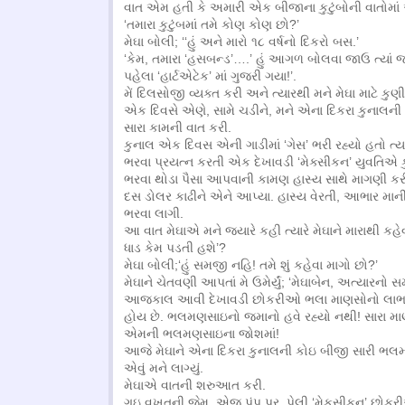
વાત એમ હતી કે અમારી એક બીજાના કુટુંબોની વાતોમાં એક 
‘તમારા કુટુંબમાં તમે કોણ કોણ છો?’
મેઘા બોલી; ‘‘હું અને મારો ૧૮ વર્ષનો દિકરો બસ.’
‘કેમ, તમારા ‘હસબન્ડ’….’ હું આગળ બોલવા જાઉ ત્યાં જ 
પહેલા ‘હાર્ટએટેક’ માં ગુજરી ગયા!’.
મેં દિલસોજી વ્યક્ત કરી અને ત્યારથી મને મેઘા માટે કુ
એક દિવસે એણે, સામે ચડીને, મને એના દિકરા કુનાલની
સારા કામની વાત કરી.
કુનાલ એક દિવસ એની ગાડીમાં ‘ગેસ’ ભરી રહ્યો હતો ત્યાર
ભરવા પ્રયત્ન કરતી એક દેખાવડી ‘મેક્સીકન’ યુવતિએ ક
ભરવા થોડા પૈસા આપવાની કામણ હાસ્ય સાથે માગણી કરી
દસ ડોલર કાઢીને એને આપ્યા. હાસ્ય વેરતી, આભાર માની
ભરવા લાગી.
આ વાત મેઘાએ મને જ્યારે કહી ત્યારે મેઘાને મારાથી કહેવાઇ ગ
ધાડ કેમ પડતી હશે’?
મેઘા બોલી;‘હું સમજી નહિ! તમે શું કહેવા માગો છો?’
મેઘાને ચેતવણી આપતાં મે ઉમેર્યું; ‘મેઘાબેન, અત્યારનો
આજકાલ આવી દેખાવડી છોકરીઓ ભલા માણસોનો લાભ
હોય છે. ભલમણસાઇનો જમાનો હવે રહ્યો નથી! સારા મ
એમની ભલમણસાઇના જોશમાં!
આજે મેઘાને એના દિકરા કુનાલની કોઇ બીજી સારી ભલ
એવું મને લાગ્યું.
મેઘાએ વાતની શરુઆત કરી.
ગઇ વખતની જેમ, એજ પંપ પર, પેલી ‘મેકસીકન’ છોકરી